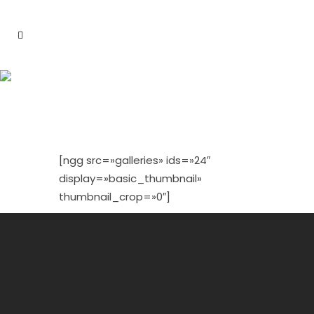
TM 25- SALIDA
2
[ngg src=»galleries» ids=»24″
display=»basic_thumbnail»
thumbnail_crop=»0″]