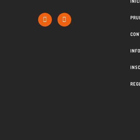
INIC
PRU
CON
INF
INS
REG