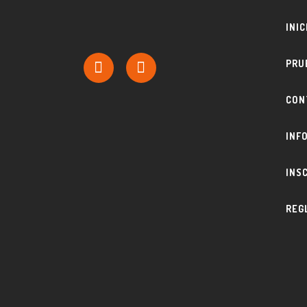
INIC
PRU
CON
INF
INS
REG