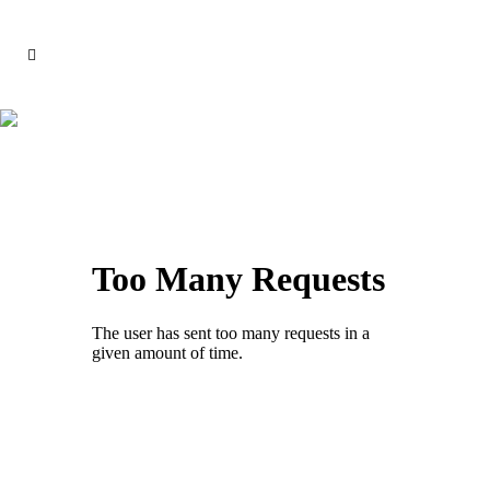
REGLAMENTO
2026