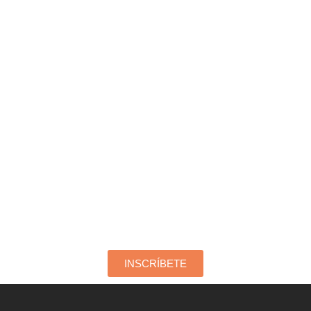
INSCRÍBETE