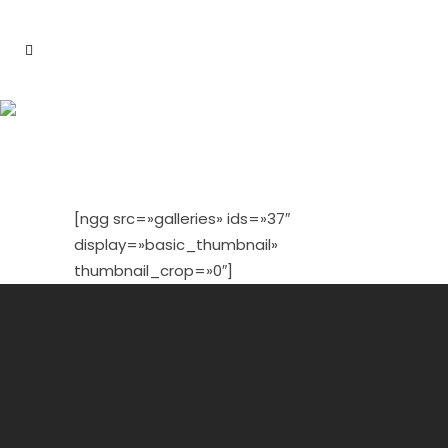
ARDAL 4
[ngg src=»galleries» ids=»37″
display=»basic_thumbnail»
thumbnail_crop=»0″]