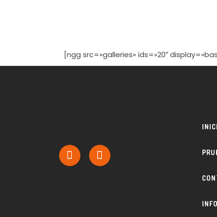
[ngg src=»galleries» ids=»20″ display=»b
INIC
PRU
CON
INF