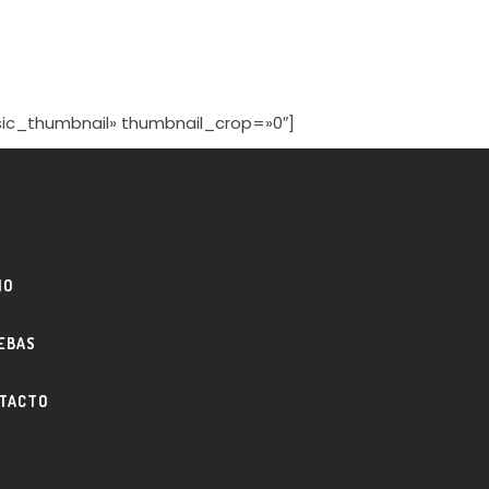
asic_thumbnail» thumbnail_crop=»0″]
IO
EBAS
TACTO
O